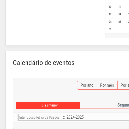
10
11
17
18
24
25
31
Calendário de eventos
Por ano
Por mês
Por 
Segunda
Dia anterior
:: 2024-2025
Interrupção letiva da Páscoa