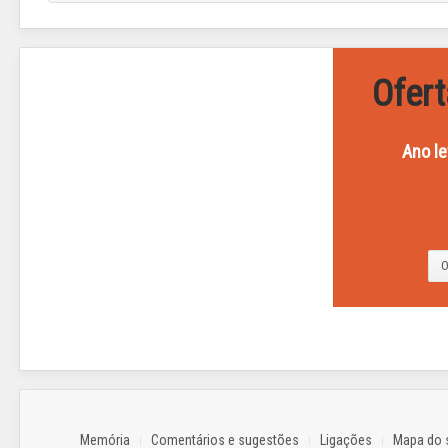
Ofert
Ano le
A
direção
do
O
Agrupamento
informa
...
LER
MAIS..
Memória
Comentários e sugestões
Ligações
Mapa do s