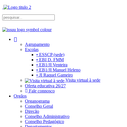
Agrupamento
Escolas
• ESSCP (sede)
• EBI D. FMM
• EB1/JI Venteira
• EB1/JI Manuel Heleno
• JI Raquel Gameiro
Visita virtual à sede
Oferta educativa 26/27
Fale connosco
Orgãos
Organograma
Conselho Geral
Direção
Conselho Administrativo
Conselho Pedagógico
Departamentos