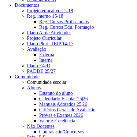
Documentos
Projeto educativo 15-18
Reg. interno 15-18
Reg. Cursos Profissionais
Reg. Cursos Edu. Formação
Plano A. de Atividades
Projeto Curricular
Plano Pluri. TEIP 14-17
Avaliação
Externa
Interna
Plano E@D
PADDE 25/27
Comunidade
Comunidade escolar
Alunos
Estatuto do aluno
Calendário Escolar 25|26
Manuais Adotados 25|26
Critérios Gerais de Avaliação
Provas e Exames 2026
Valor e Excelência
Não Docentes
Contratação/Concursos