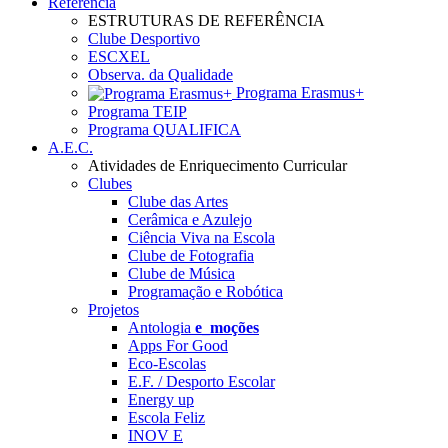
Referência
ESTRUTURAS DE REFERÊNCIA
Clube Desportivo
ESCXEL
Observa. da Qualidade
Programa Erasmus+
Programa TEIP
Programa QUALIFICA
A.E.C.
Atividades de Enriquecimento Curricular
Clubes
Clube das Artes
Cerâmica e Azulejo
Ciência Viva na Escola
Clube de Fotografia
Clube de Música
Programação e Robótica
Projetos
Antologia
e_moções
Apps For Good
Eco-Escolas
E.F. / Desporto Escolar
Energy up
Escola Feliz
INOV E