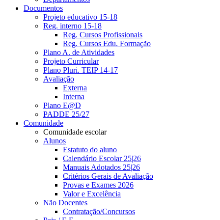
Documentos
Projeto educativo 15-18
Reg. interno 15-18
Reg. Cursos Profissionais
Reg. Cursos Edu. Formação
Plano A. de Atividades
Projeto Curricular
Plano Pluri. TEIP 14-17
Avaliação
Externa
Interna
Plano E@D
PADDE 25/27
Comunidade
Comunidade escolar
Alunos
Estatuto do aluno
Calendário Escolar 25|26
Manuais Adotados 25|26
Critérios Gerais de Avaliação
Provas e Exames 2026
Valor e Excelência
Não Docentes
Contratação/Concursos