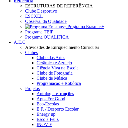
Referência
ESTRUTURAS DE REFERÊNCIA
Clube Desportivo
ESCXEL
Observa. da Qualidade
Programa Erasmus+
Programa TEIP
Programa QUALIFICA
A.E.C.
Atividades de Enriquecimento Curricular
Clubes
Clube das Artes
Cerâmica e Azulejo
Ciência Viva na Escola
Clube de Fotografia
Clube de Música
Programação e Robótica
Projetos
Antologia
e_moções
Apps For Good
Eco-Escolas
E.F. / Desporto Escolar
Energy up
Escola Feliz
INOV E