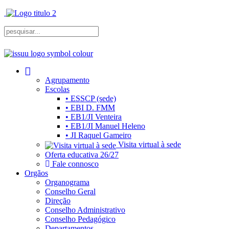
Agrupamento
Escolas
• ESSCP (sede)
• EBI D. FMM
• EB1/JI Venteira
• EB1/JI Manuel Heleno
• JI Raquel Gameiro
Visita virtual à sede
Oferta educativa 26/27
Fale connosco
Orgãos
Organograma
Conselho Geral
Direção
Conselho Administrativo
Conselho Pedagógico
Departamentos