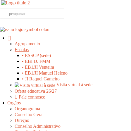
Agrupamento
Escolas
• ESSCP (sede)
• EBI D. FMM
• EB1/JI Venteira
• EB1/JI Manuel Heleno
• JI Raquel Gameiro
Visita virtual à sede
Oferta educativa 26/27
Fale connosco
Orgãos
Organograma
Conselho Geral
Direção
Conselho Administrativo