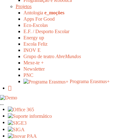
Programação e Robótica
Projetos
Antologia
e_moções
Apps For Good
Eco-Escolas
E.F. / Desporto Escolar
Energy up
Escola Feliz
INOV E
Grupo de teatro
AbreMundos
Mexe-te +
Newsletter
PNC
Programa Erasmus+
...