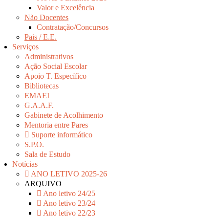
Valor e Excelência
Não Docentes
Contratação/Concursos
Pais / E.E.
Serviços
Administrativos
Ação Social Escolar
Apoio T. Específico
Bibliotecas
EMAEI
G.A.A.F.
Gabinete de Acolhimento
Mentoria entre Pares
Suporte informático
S.P.O.
Sala de Estudo
Notícias
ANO LETIVO 2025-26
ARQUIVO
Ano letivo 24/25
Ano letivo 23/24
Ano letivo 22/23