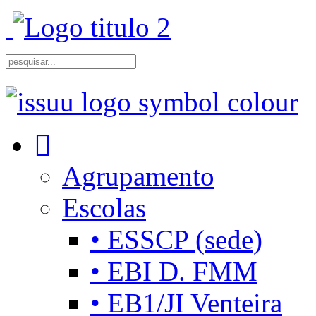
Agrupamento
Escolas
• ESSCP (sede)
• EBI D. FMM
• EB1/JI Venteira