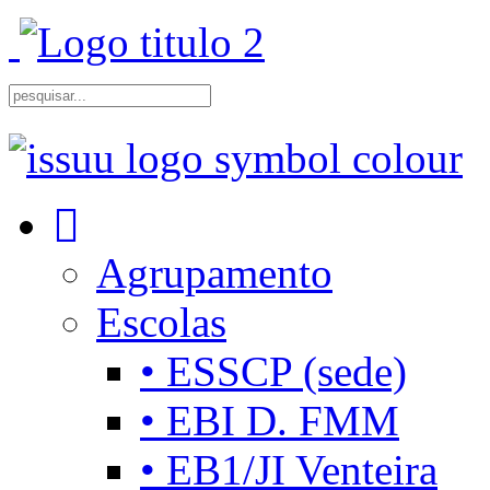
Agrupamento
Escolas
• ESSCP (sede)
• EBI D. FMM
• EB1/JI Venteira