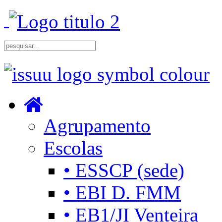
Agrupamento
Escolas
• ESSCP (sede)
• EBI D. FMM
• EB1/JI Venteira