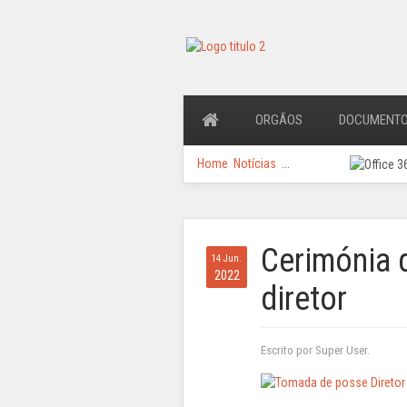
ORGÃOS
DOCUMENT
Home
Notícias
...
Cerimónia 
14 Jun.
2022
diretor
Escrito por Super User.