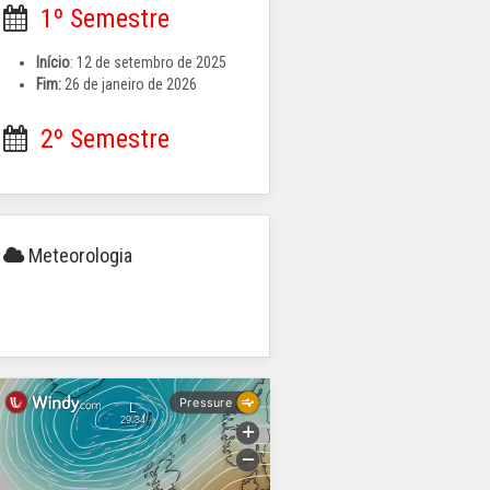
1º Semestre
Início
: 12 de setembro de 2025
Fim:
26 de janeiro de 2026
2º Semestre
Início
: 2 de fevereiro de 2026
Fim:
5 de junho
de 2026 para os
Meteorologia
alunos dos 9.º, 11.º e 12.º anos;
12 de junho
de 2026 para os
alunos dos 5.º, 6º, 7.º, 8.º e 10.º
anos;
30 de junho
de 2026 – Pré-
escolar e 1o ciclo;
CEF e Cursos Profissionais em
conformidade com o
cronograma