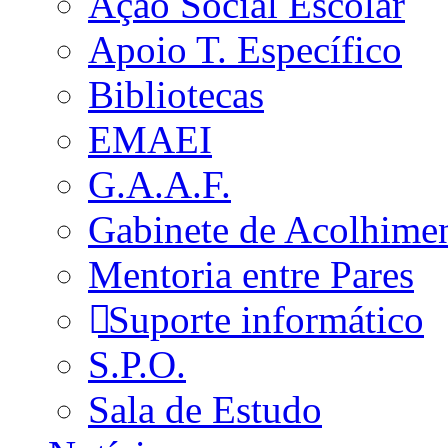
Ação Social Escolar
Apoio T. Específico
Bibliotecas
EMAEI
G.A.A.F.
Gabinete de Acolhime
Mentoria entre Pares
Suporte informático
S.P.O.
Sala de Estudo