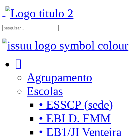
Agrupamento
Escolas
• ESSCP (sede)
• EBI D. FMM
• EB1/JI Venteira