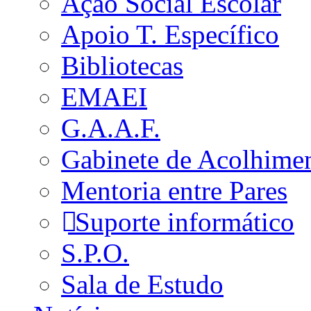
Ação Social Escolar
Apoio T. Específico
Bibliotecas
EMAEI
G.A.A.F.
Gabinete de Acolhime
Mentoria entre Pares
Suporte informático
S.P.O.
Sala de Estudo