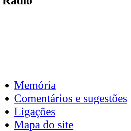
Rádio
: de 16 a 17 de fevereiro de 2026 >
4ª
Carnaval
: de 31 de março a 1 de abril de 2026 >
5ª
Reuniões intercalar
: de 2 a 10 de abril de 2026 >
6ª
Páscoa
Download calendário
Memória
Comentários e sugestões
Ligações
Mapa do site