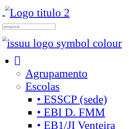
Agrupamento
Escolas
• ESSCP (sede)
• EBI D. FMM
• EB1/JI Venteira