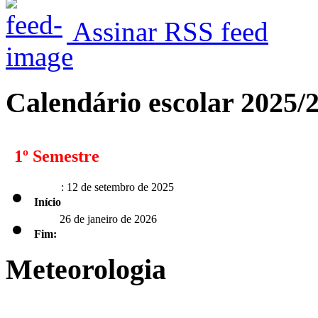
Assinar RSS feed
Calendário escolar 2025/
1º Semestre
: 12 de setembro de 2025
Início
26 de janeiro de 2026
Fim:
Meteorologia
2º Semestre
: 2 de fevereiro de 2026
Início