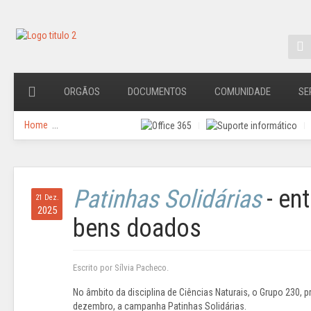
ORGÃOS
DOCUMENTOS
COMUNIDADE
SE
Home
...
Patinhas Solidárias
- en
21 Dez.
2025
bens doados
Escrito por Sílvia Pacheco.
No âmbito da disciplina de Ciências Naturais, o Grupo 230,
dezembro, a campanha Patinhas Solidárias.