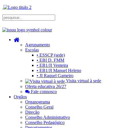
Agrupamento
Escolas
• ESSCP (sede)
• EBI D. FMM
• EB1/JI Venteira
• EB1/JI Manuel Heleno
• JI Raquel Gameiro
Visita virtual à sede
Oferta educativa 26/27
Fale connosco
Orgãos
Organograma
Conselho Geral
Direção
Conselho Administrativo
Conselho Pedagógico
Departamentos