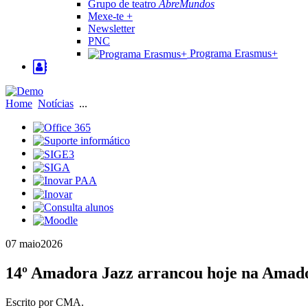
Grupo de teatro
AbreMundos
Mexe-te +
Newsletter
PNC
Programa Erasmus+
Home
Notícias
...
07 maio
2026
14º Amadora Jazz arrancou hoje na Amad
Escrito por CMA.