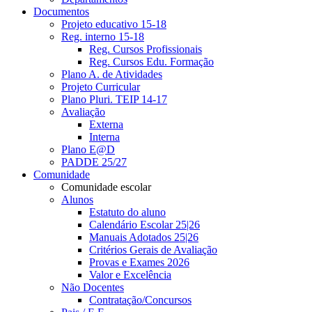
Documentos
Projeto educativo 15-18
Reg. interno 15-18
Reg. Cursos Profissionais
Reg. Cursos Edu. Formação
Plano A. de Atividades
Projeto Curricular
Plano Pluri. TEIP 14-17
Avaliação
Externa
Interna
Plano E@D
PADDE 25/27
Comunidade
Comunidade escolar
Alunos
Estatuto do aluno
Calendário Escolar 25|26
Manuais Adotados 25|26
Critérios Gerais de Avaliação
Provas e Exames 2026
Valor e Excelência
Não Docentes
Contratação/Concursos