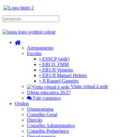
Agrupamento
Escolas
• ESSCP (sede)
• EBI D. FMM
• EB1/JI Venteira
• EB1/JI Manuel Heleno
• JI Raquel Gameiro
Visita virtual à sede
Oferta educativa 26/27
Fale connosco
Orgãos
Organograma
Conselho Geral
Direção
Conselho Administrativo
Conselho Pedagógico
Departamentos