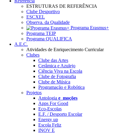
Referência
ESTRUTURAS DE REFERÊNCIA
Clube Desportivo
ESCXEL
Observa. da Qualidade
Programa Erasmus+
Programa TEIP
Programa QUALIFICA
A.E.C.
Atividades de Enriquecimento Curricular
Clubes
Clube das Artes
Cerâmica e Azulejo
Ciência Viva na Escola
Clube de Fotografia
Clube de Música
Programação e Robótica
Projetos
Antologia
e_moções
Apps For Good
Eco-Escolas
E.F. / Desporto Escolar
Energy up
Escola Feliz
INOV E