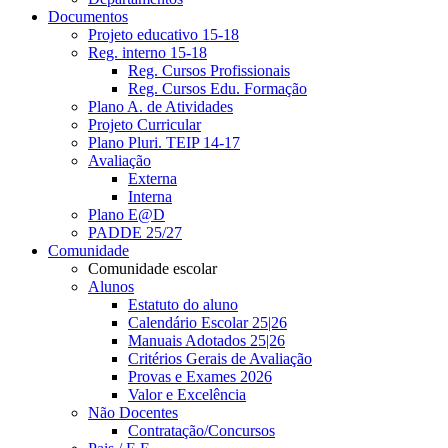
Documentos
Projeto educativo 15-18
Reg. interno 15-18
Reg. Cursos Profissionais
Reg. Cursos Edu. Formação
Plano A. de Atividades
Projeto Curricular
Plano Pluri. TEIP 14-17
Avaliação
Externa
Interna
Plano E@D
PADDE 25/27
Comunidade
Comunidade escolar
Alunos
Estatuto do aluno
Calendário Escolar 25|26
Manuais Adotados 25|26
Critérios Gerais de Avaliação
Provas e Exames 2026
Valor e Excelência
Não Docentes
Contratação/Concursos