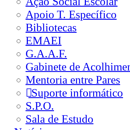
Ação Social Escolar
Apoio T. Específico
Bibliotecas
EMAEI
G.A.A.F.
Gabinete de Acolhime
Mentoria entre Pares
Suporte informático
S.P.O.
Sala de Estudo