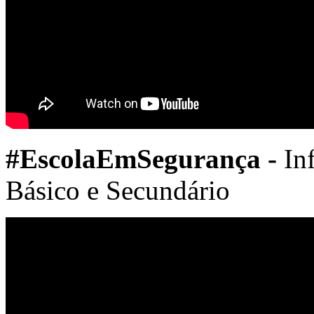
#
EscolaEmSegurança -
In
Básico e Secundário