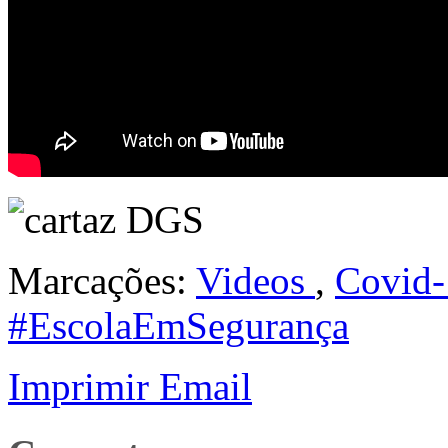
Marcações:
Videos
,
Covid-
#EscolaEmSegurança
Imprimir
Email