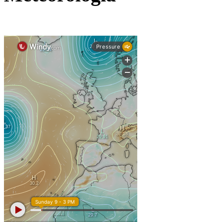
: 2 de fevereiro de 2026
Início
Fim:
de 2026 para os alunos dos 9.º, 11.º e 12.º anos;
5 de junho
de 2026 para os alunos dos 5.º, 6º, 7.º, 8.º e 10.º 
12 de junho
de 2026 – Pré-escolar e 1o ciclo;
30 de junho
CEF e Cursos Profissionais em conformidade com o cronogra
Interrupções
: de 20 a 21 de novembro de 2025 >
1ª
Reuniões intercalares 
Encarregad
: de 22 de dezembro de 2025 a 2 de janeiro de 2026 >