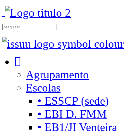
Agrupamento
Escolas
• ESSCP (sede)
• EBI D. FMM
• EB1/JI Venteira