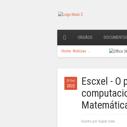
ORGÃOS
DOCUMENTO
Home
Notícias
...
Escxel - O
23 Out.
2022
computacio
Matemática
Escrito por Super User.