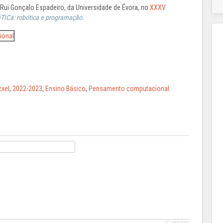
ui Gonçalo Espadeiro, da Universidade de Évora, no
XXXV
ICa: robótica e programação
.
cxel
,
2022-2023
,
Ensino Básico
,
Pensamento computacional
JComments