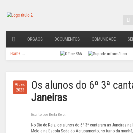
ORGÃOS
DOCUMENTOS
COMUNIDADE
SE
Home
...
Os alunos do 6º 3ª can
08 Jan.
2023
Janeiras
Escrito por Berta Belo.
No Dia de Reis, os alunos do 6º 3ª cantaram as Janeiras na
Melo e na Escola Sede do Agrupamento, no turno da manhã,