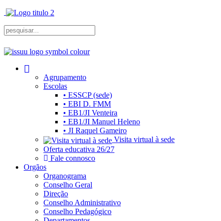
Agrupamento
Escolas
• ESSCP (sede)
• EBI D. FMM
• EB1/JI Venteira
• EB1/JI Manuel Heleno
• JI Raquel Gameiro
Visita virtual à sede
Oferta educativa 26/27
Fale connosco
Orgãos
Organograma
Conselho Geral
Direção
Conselho Administrativo
Conselho Pedagógico
Departamentos