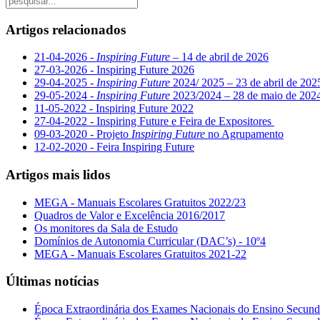
Artigos relacionados
21-04-2026 -
Inspiring Future
– 14 de abril de 2026
27-03-2026 - Inspiring Future 2026
29-04-2025 -
Inspiring Future
2024/ 2025 – 23 de abril de 202
29-05-2024 -
Inspiring Future
2023/2024 – 28 de maio de 202
11-05-2022 - Inspiring Future 2022
27-04-2022 - Inspiring Future e Feira de Expositores
09-03-2020 - Projeto
Inspiring Future
no Agrupamento
12-02-2020 - Feira Inspiring Future
Artigos mais lidos
MEGA - Manuais Escolares Gratuitos 2022/23
Quadros de Valor e Excelência 2016/2017
Os monitores da Sala de Estudo
Domínios de Autonomia Curricular (DAC’s) - 10º4
MEGA - Manuais Escolares Gratuitos 2021-22
Últimas notícias
Época Extraordinária dos Exames Nacionais do Ensino Secund