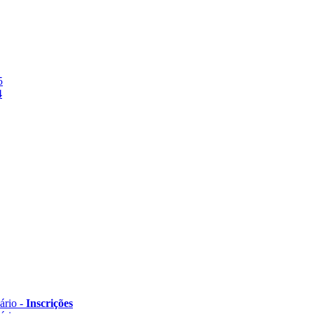
5
4
ário -
Inscrições