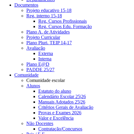
Documentos
Projeto educativo 15-18
Reg. interno 15-18
Reg. Cursos Profissionais
Reg. Cursos Edu. Formação
Plano A. de Atividades
Projeto Curricular
Plano Pluri. TEIP 14-17
Avaliação
Externa
Interna
Plano E@D
PADDE 25/27
Comunidade
Comunidade escolar
Alunos
Estatuto do aluno
Calendário Escolar 25|26
Manuais Adotados 25|26
Critérios Gerais de Avaliação
Provas e Exames 2026
Valor e Excelência
Não Docentes
Contratação/Concursos