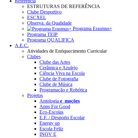
Referência
ESTRUTURAS DE REFERÊNCIA
Clube Desportivo
ESCXEL
Observa. da Qualidade
Programa Erasmus+
Programa TEIP
Programa QUALIFICA
A.E.C.
Atividades de Enriquecimento Curricular
Clubes
Clube das Artes
Cerâmica e Azulejo
Ciência Viva na Escola
Clube de Fotografia
Clube de Música
Programação e Robótica
Projetos
Antologia
e_moções
Apps For Good
Eco-Escolas
E.F. / Desporto Escolar
Energy up
Escola Feliz
INOV E