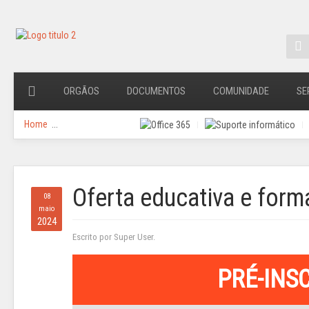
ORGÃOS
DOCUMENTOS
COMUNIDADE
SE
Home
...
Oferta educativa e form
08
maio
2024
Escrito por Super User.
PRÉ-INS