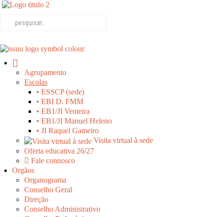
Agrupamento
Escolas
• ESSCP (sede)
• EBI D. FMM
• EB1/JI Venteira
• EB1/JI Manuel Heleno
• JI Raquel Gameiro
Visita virtual à sede
Oferta educativa 26/27
Fale connosco
Orgãos
Organograma
Conselho Geral
Direção
Conselho Administrativo