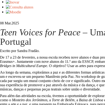
08 Mar.
2025
Teen Voices for Peace
– Uma 
Portugal
Escrito por Sandra Fradão.
De 17 a 23 de fevereiro, a nossa escola recebeu nove alunos e duas pr
Erasmus+. Juntamente com nove alunos do 11.º ano da ESSCP, embarc
Bridges in Multicultural Europe
. O objetivo? Usar as artes para expressa
Ao longo da semana, explorámos a paz e as diferentes formas artística
um e escreveu-se um pequeno Manifesto pela Paz. No workshop de graffi
cada par surgiu um mural conjunto cheio de cor e significado. Outro m
sua experiência de promover a paz através da música e da dança, e que
músicas, danças e pequenas peças teatrais sobre união e diversidade.
Para além das atividades na escola, tivemos a oportunidade de explorar 
como o
Mosteiro dos Jerónimos
, a
Torre de Belém
, a
Baixa de Lisboa
e
entre a arte e a paz, e uma paragem na Embaixada Eslovaca, para perceb