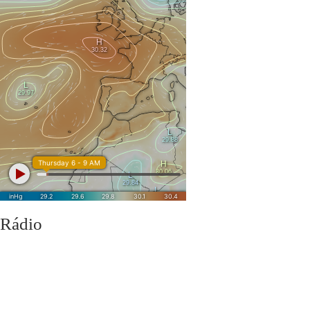
1ª
: de 20 a 21 de novembro de 2025 >
Reuniões intercalares do 1
2ª
: de 22 de dezembro de 2025 a 2 de janeiro de 2026 >
Natal
3ª
: de 27 a 30 de janeiro de 2026 >
Avaliação do 1º semestre
4ª
: de 16 a 17 de fevereiro de 2026 >
Carnaval
5ª
: de 31 de março a 1 de abril de 2026 >
Reuniões intercalares d
6ª
: de 2 a 10 de abril de 2026 >
Páscoa
Download calendário
Encarregad
Rádio