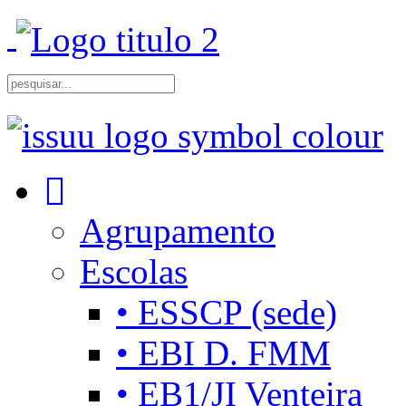
Agrupamento
Escolas
• ESSCP (sede)
• EBI D. FMM
• EB1/JI Venteira