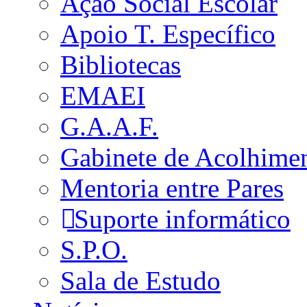
Ação Social Escolar
Apoio T. Específico
Bibliotecas
EMAEI
G.A.A.F.
Gabinete de Acolhime
Mentoria entre Pares
Suporte informático
S.P.O.
Sala de Estudo