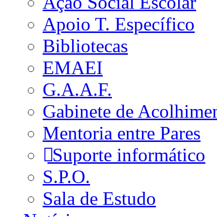
Ação Social Escolar
Apoio T. Específico
Bibliotecas
EMAEI
G.A.A.F.
Gabinete de Acolhime
Mentoria entre Pares
Suporte informático
S.P.O.
Sala de Estudo