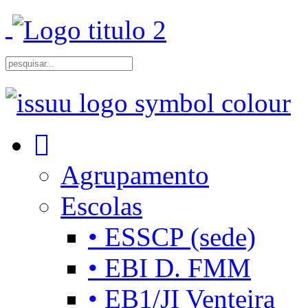
Agrupamento
Escolas
• ESSCP (sede)
• EBI D. FMM
• EB1/JI Venteira