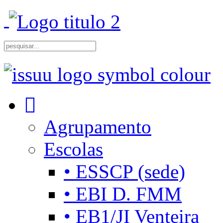
Agrupamento
Escolas
• ESSCP (sede)
• EBI D. FMM
• EB1/JI Venteira