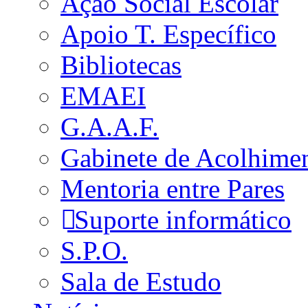
Ação Social Escolar
Apoio T. Específico
Bibliotecas
EMAEI
G.A.A.F.
Gabinete de Acolhime
Mentoria entre Pares
Suporte informático
S.P.O.
Sala de Estudo