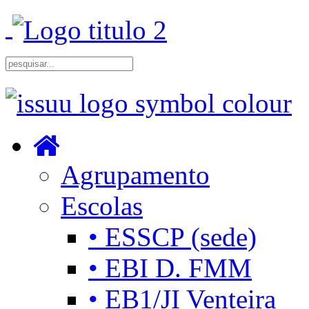
Agrupamento
Escolas
• ESSCP (sede)
• EBI D. FMM
• EB1/JI Venteira