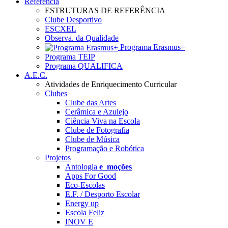
Referência
ESTRUTURAS DE REFERÊNCIA
Clube Desportivo
ESCXEL
Observa. da Qualidade
Programa Erasmus+
Programa TEIP
Programa QUALIFICA
A.E.C.
Atividades de Enriquecimento Curricular
Clubes
Clube das Artes
Cerâmica e Azulejo
Ciência Viva na Escola
Clube de Fotografia
Clube de Música
Programação e Robótica
Projetos
Antologia
e_moções
Apps For Good
Eco-Escolas
E.F. / Desporto Escolar
Energy up
Escola Feliz
INOV E