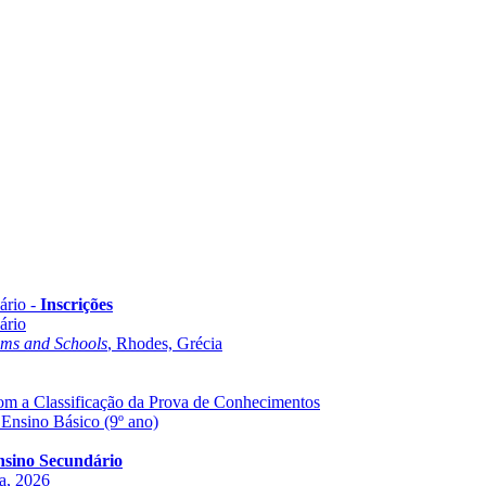
ário -
Inscrições
ário
oms and Schools
, Rhodes, Grécia
com a Classificação da Prova de Conhecimentos
 Ensino Básico (9º ano)
Ensino Secundário
ha, 2026