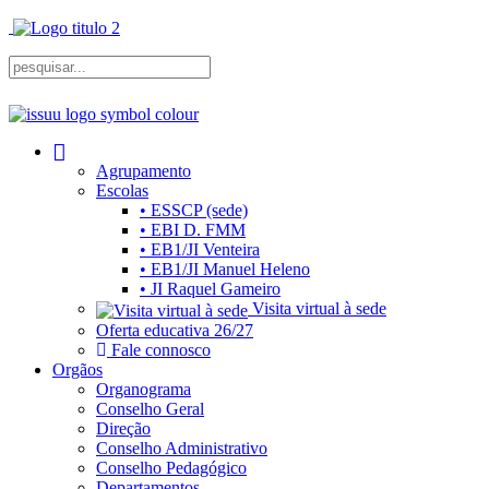
Agrupamento
Escolas
• ESSCP (sede)
• EBI D. FMM
• EB1/JI Venteira
• EB1/JI Manuel Heleno
• JI Raquel Gameiro
Visita virtual à sede
Oferta educativa 26/27
Fale connosco
Orgãos
Organograma
Conselho Geral
Direção
Conselho Administrativo
Conselho Pedagógico
Departamentos