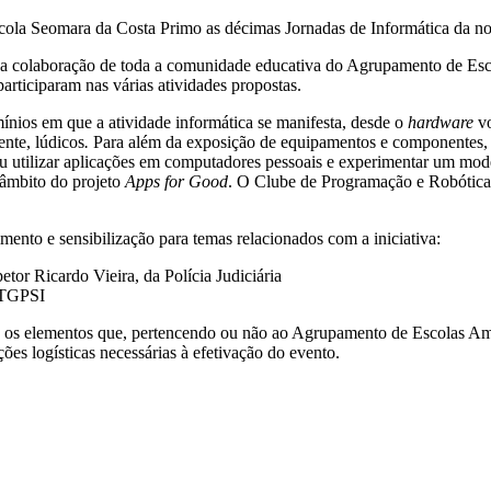
scola Seomara da Costa Primo as décimas Jornadas de Informática da no
m a colaboração de toda a comunidade educativa do Agrupamento de Es
participaram nas várias atividades propostas.
nios em que a atividade informática se manifesta, desde o
hardware
vo
ente, lúdicos
.
Para além da exposição de equipamentos e componentes, o
ou utilizar aplicações em computadores pessoais e experimentar um model
 âmbito do projeto
Apps for Good
. O Clube de Programação e Robótica
mento e sensibilização para temas relacionados com a iniciativa:
etor Ricardo Vieira, da Polícia Judiciária
º TGPSI
os os elementos que, pertencendo ou não ao Agrupamento de Escolas Am
ções logísticas necessárias à efetivação do evento.