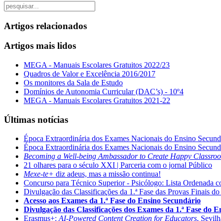
Artigos relacionados
Artigos mais lidos
MEGA - Manuais Escolares Gratuitos 2022/23
Quadros de Valor e Excelência 2016/2017
Os monitores da Sala de Estudo
Domínios de Autonomia Curricular (DAC’s) - 10º4
MEGA - Manuais Escolares Gratuitos 2021-22
Últimas notícias
Época Extraordinária dos Exames Nacionais do Ensino Secund
Época Extraordinária dos Exames Nacionais do Ensino Secund
Becoming a Well-being Ambassador to Create Happy Classro
21 olhares para o século XXI | Parceria com o jornal Público
Mexe-te+
diz adeus, mas a missão continua!
Concurso para Técnico Superior - Psicólogo: Lista Ordenada 
Divulgação das Classificações da 1.ª Fase das Provas Finais do
Acesso aos Exames da 1.ª Fase do Ensino Secundário
Divulgação das Classificações dos Exames da 1.ª Fase do 
Erasmus+:
AI-Powered Content Creation for Educators
, Sevil