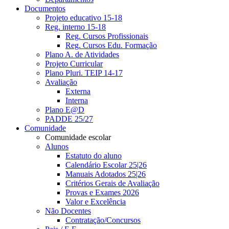
Documentos
Projeto educativo 15-18
Reg. interno 15-18
Reg. Cursos Profissionais
Reg. Cursos Edu. Formação
Plano A. de Atividades
Projeto Curricular
Plano Pluri. TEIP 14-17
Avaliação
Externa
Interna
Plano E@D
PADDE 25/27
Comunidade
Comunidade escolar
Alunos
Estatuto do aluno
Calendário Escolar 25|26
Manuais Adotados 25|26
Critérios Gerais de Avaliação
Provas e Exames 2026
Valor e Excelência
Não Docentes
Contratação/Concursos