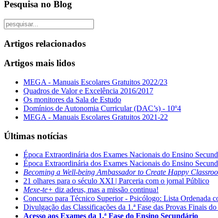
Pesquisa no Blog
Artigos relacionados
Artigos mais lidos
MEGA - Manuais Escolares Gratuitos 2022/23
Quadros de Valor e Excelência 2016/2017
Os monitores da Sala de Estudo
Domínios de Autonomia Curricular (DAC’s) - 10º4
MEGA - Manuais Escolares Gratuitos 2021-22
Últimas notícias
Época Extraordinária dos Exames Nacionais do Ensino Secund
Época Extraordinária dos Exames Nacionais do Ensino Secund
Becoming a Well-being Ambassador to Create Happy Classro
21 olhares para o século XXI | Parceria com o jornal Público
Mexe-te+
diz adeus, mas a missão continua!
Concurso para Técnico Superior - Psicólogo: Lista Ordenada 
Divulgação das Classificações da 1.ª Fase das Provas Finais do
Acesso aos Exames da 1.ª Fase do Ensino Secundário