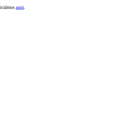
ticiámos
aqui
.