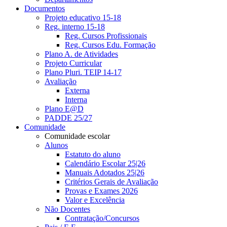
Documentos
Projeto educativo 15-18
Reg. interno 15-18
Reg. Cursos Profissionais
Reg. Cursos Edu. Formação
Plano A. de Atividades
Projeto Curricular
Plano Pluri. TEIP 14-17
Avaliação
Externa
Interna
Plano E@D
PADDE 25/27
Comunidade
Comunidade escolar
Alunos
Estatuto do aluno
Calendário Escolar 25|26
Manuais Adotados 25|26
Critérios Gerais de Avaliação
Provas e Exames 2026
Valor e Excelência
Não Docentes
Contratação/Concursos