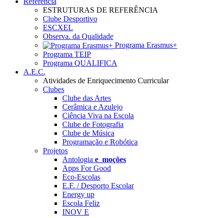
Referência
ESTRUTURAS DE REFERÊNCIA
Clube Desportivo
ESCXEL
Observa. da Qualidade
Programa Erasmus+
Programa TEIP
Programa QUALIFICA
A.E.C.
Atividades de Enriquecimento Curricular
Clubes
Clube das Artes
Cerâmica e Azulejo
Ciência Viva na Escola
Clube de Fotografia
Clube de Música
Programação e Robótica
Projetos
Antologia
e_moções
Apps For Good
Eco-Escolas
E.F. / Desporto Escolar
Energy up
Escola Feliz
INOV E