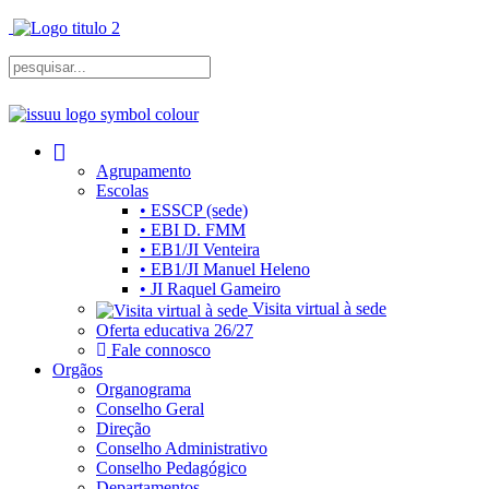
Agrupamento
Escolas
• ESSCP (sede)
• EBI D. FMM
• EB1/JI Venteira
• EB1/JI Manuel Heleno
• JI Raquel Gameiro
Visita virtual à sede
Oferta educativa 26/27
Fale connosco
Orgãos
Organograma
Conselho Geral
Direção
Conselho Administrativo
Conselho Pedagógico
Departamentos