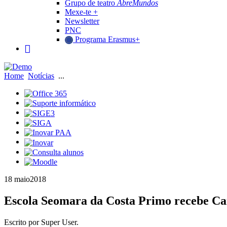
Grupo de teatro
AbreMundos
Mexe-te +
Newsletter
PNC
Programa Erasmus+
Home
Notícias
...
18 maio
2018
Escola Seomara da Costa Primo recebe Ca
Escrito por Super User.