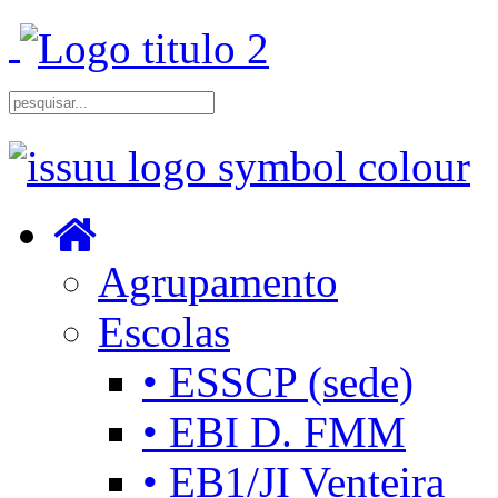
Agrupamento
Escolas
• ESSCP (sede)
• EBI D. FMM
• EB1/JI Venteira