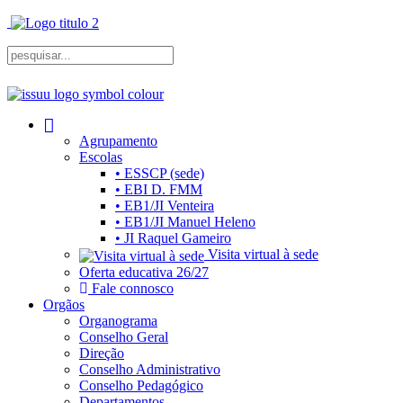
Agrupamento
Escolas
• ESSCP (sede)
• EBI D. FMM
• EB1/JI Venteira
• EB1/JI Manuel Heleno
• JI Raquel Gameiro
Visita virtual à sede
Oferta educativa 26/27
Fale connosco
Orgãos
Organograma
Conselho Geral
Direção
Conselho Administrativo
Conselho Pedagógico
Departamentos