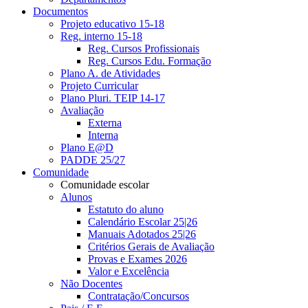
Documentos
Projeto educativo 15-18
Reg. interno 15-18
Reg. Cursos Profissionais
Reg. Cursos Edu. Formação
Plano A. de Atividades
Projeto Curricular
Plano Pluri. TEIP 14-17
Avaliação
Externa
Interna
Plano E@D
PADDE 25/27
Comunidade
Comunidade escolar
Alunos
Estatuto do aluno
Calendário Escolar 25|26
Manuais Adotados 25|26
Critérios Gerais de Avaliação
Provas e Exames 2026
Valor e Excelência
Não Docentes
Contratação/Concursos