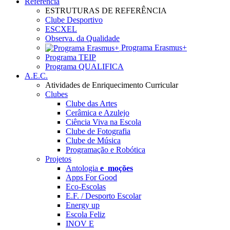
Referência
ESTRUTURAS DE REFERÊNCIA
Clube Desportivo
ESCXEL
Observa. da Qualidade
Programa Erasmus+
Programa TEIP
Programa QUALIFICA
A.E.C.
Atividades de Enriquecimento Curricular
Clubes
Clube das Artes
Cerâmica e Azulejo
Ciência Viva na Escola
Clube de Fotografia
Clube de Música
Programação e Robótica
Projetos
Antologia
e_moções
Apps For Good
Eco-Escolas
E.F. / Desporto Escolar
Energy up
Escola Feliz
INOV E