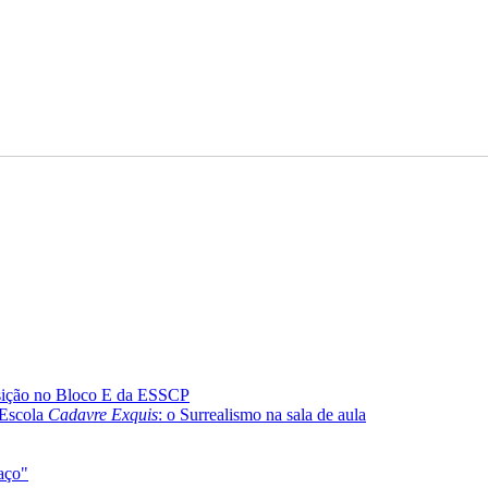
ição no Bloco E da ESSCP
 Escola
Cadavre Exquis
: o Surrealismo na sala de aula
raço"