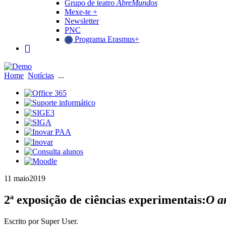
Grupo de teatro
AbreMundos
Mexe-te +
Newsletter
PNC
Programa Erasmus+
Home
Notícias
...
11 maio
2019
2ª exposição de ciências experimentais:
O a
Escrito por Super User.