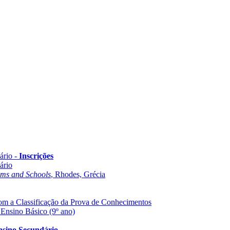
ário -
Inscrições
ário
oms and Schools
, Rhodes, Grécia
com a Classificação da Prova de Conhecimentos
 Ensino Básico (9º ano)
Ensino Secundário