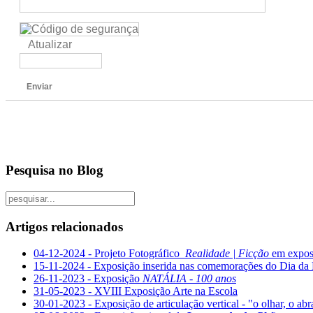
Atualizar
Enviar
Pesquisa no Blog
Artigos relacionados
04-12-2024 - Projeto Fotográfico
Realidade | Ficção
em expos
15-11-2024 - Exposição inserida nas comemorações do Dia da
26-11-2023 - Exposição
NATÁLIA - 100 anos
31-05-2023 - XVIII Exposição Arte na Escola
30-01-2023 - Exposição de articulação vertical - "o olhar, o ab