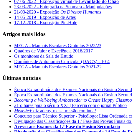
07-06-2022 - Exposição virtual de
Levantado do Chão
23-03-2022 - Fotografia na Seomara - Manipulações
21-03-2020 - Exposição
Os Direitos Humanos
14-05-2019 - Exposição de Artes
17-12-2018 - Exposição Pin-Hole
Artigos mais lidos
MEGA - Manuais Escolares Gratuitos 2022/23
Quadros de Valor e Excelência 2016/2017
Os monitores da Sala de Estudo
Domínios de Autonomia Curricular (DAC’s) - 10º4
MEGA - Manuais Escolares Gratuitos 2021-22
Últimas notícias
Época Extraordinária dos Exames Nacionais do Ensino Secund
Época Extraordinária dos Exames Nacionais do Ensino Secund
Becoming a Well-being Ambassador to Create Happy Classro
21 olhares para o século XXI | Parceria com o jornal Público
Mexe-te+
diz adeus, mas a missão continua!
Concurso para Técnico Superior - Psicólogo: Lista Ordenada 
Divulgação das Classificações da 1.ª Fase das Provas Finais do
Acesso aos Exames da 1.ª Fase do Ensino Secundário
Divulgação das Classificações dos Exames da 1.ª Fase do 