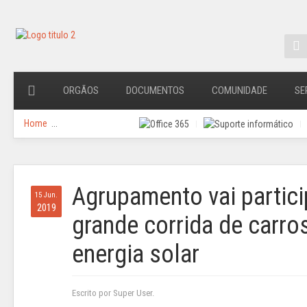
ORGÃOS
DOCUMENTOS
COMUNIDADE
SE
Home
...
Agrupamento vai partici
15 Jun.
2019
grande corrida de carro
energia solar
Escrito por Super User.