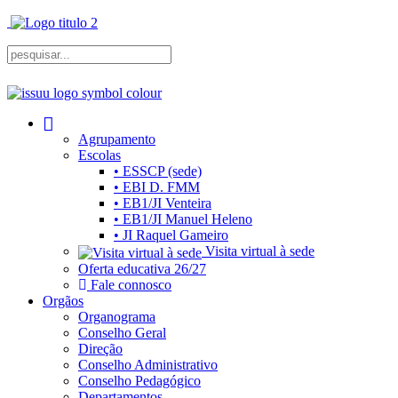
Agrupamento
Escolas
• ESSCP (sede)
• EBI D. FMM
• EB1/JI Venteira
• EB1/JI Manuel Heleno
• JI Raquel Gameiro
Visita virtual à sede
Oferta educativa 26/27
Fale connosco
Orgãos
Organograma
Conselho Geral
Direção
Conselho Administrativo
Conselho Pedagógico
Departamentos