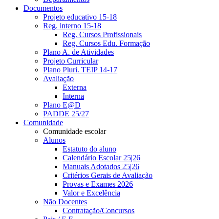
Documentos
Projeto educativo 15-18
Reg. interno 15-18
Reg. Cursos Profissionais
Reg. Cursos Edu. Formação
Plano A. de Atividades
Projeto Curricular
Plano Pluri. TEIP 14-17
Avaliação
Externa
Interna
Plano E@D
PADDE 25/27
Comunidade
Comunidade escolar
Alunos
Estatuto do aluno
Calendário Escolar 25|26
Manuais Adotados 25|26
Critérios Gerais de Avaliação
Provas e Exames 2026
Valor e Excelência
Não Docentes
Contratação/Concursos