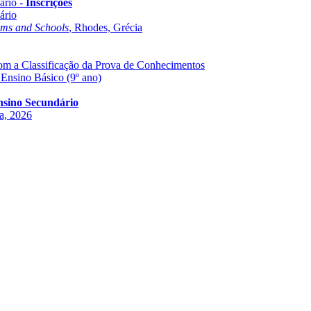
ário -
Inscrições
ário
oms and Schools
, Rhodes, Grécia
com a Classificação da Prova de Conhecimentos
 Ensino Básico (9º ano)
Ensino Secundário
ha, 2026