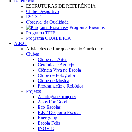
Referência
ESTRUTURAS DE REFERÊNCIA
Clube Desportivo
ESCXEL
Observa. da Qualidade
Programa Erasmus+
Programa TEIP
Programa QUALIFICA
A.E.C.
Atividades de Enriquecimento Curricular
Clubes
Clube das Artes
Cerâmica e Azulejo
Ciência Viva na Escola
Clube de Fotografia
Clube de Música
Programação e Robótica
Projetos
Antologia
e_moções
Apps For Good
Eco-Escolas
E.F. / Desporto Escolar
Energy up
Escola Feliz
INOV E