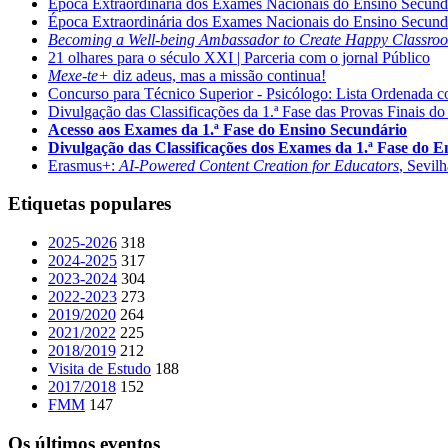
Época Extraordinária dos Exames Nacionais do Ensino Secund
Época Extraordinária dos Exames Nacionais do Ensino Secund
Becoming a Well-being Ambassador to Create Happy Classro
21 olhares para o século XXI | Parceria com o jornal Público
Mexe-te+
diz adeus, mas a missão continua!
Concurso para Técnico Superior - Psicólogo: Lista Ordenada 
Divulgação das Classificações da 1.ª Fase das Provas Finais do
Acesso aos Exames da 1.ª Fase do Ensino Secundário
Divulgação das Classificações dos Exames da 1.ª Fase do 
Erasmus+:
AI-Powered Content Creation for Educators
, Sevil
Etiquetas populares
2025-2026
318
2024-2025
317
2023-2024
304
2022-2023
273
2019/2020
264
2021/2022
225
2018/2019
212
Visita de Estudo
188
2017/2018
152
FMM
147
Os últimos eventos