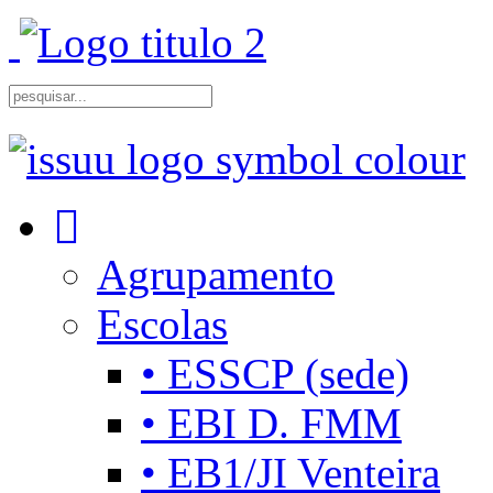
Agrupamento
Escolas
• ESSCP (sede)
• EBI D. FMM
• EB1/JI Venteira