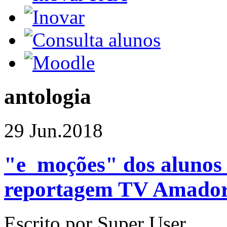
antologia
29 Jun.
2018
"e_moções" dos alunos
reportagem TV Amado
Escrito por Super User.