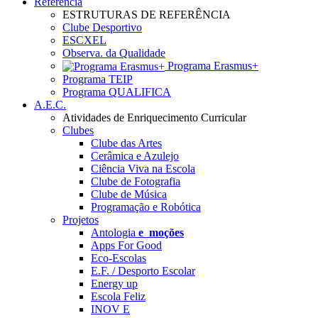
Referência
ESTRUTURAS DE REFERÊNCIA
Clube Desportivo
ESCXEL
Observa. da Qualidade
Programa Erasmus+
Programa TEIP
Programa QUALIFICA
A.E.C.
Atividades de Enriquecimento Curricular
Clubes
Clube das Artes
Cerâmica e Azulejo
Ciência Viva na Escola
Clube de Fotografia
Clube de Música
Programação e Robótica
Projetos
Antologia
e_moções
Apps For Good
Eco-Escolas
E.F. / Desporto Escolar
Energy up
Escola Feliz
INOV E