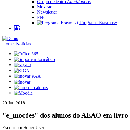
Grupo de teatro
AbreMundos
Mexe-te +
Newsletter
PNC
Programa Erasmus+
Home
Notícias
...
29 Jun.
2018
"e_moções" dos alunos do AEAO em livro
Escrito por Super User.