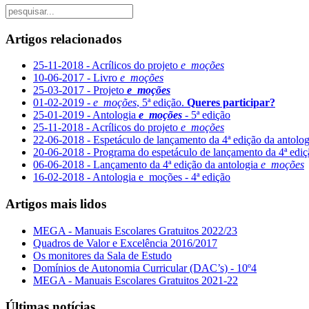
Artigos relacionados
25-11-2018 - Acrílicos do projeto
e_moções
10-06-2017 - Livro
e_moções
25-03-2017 - Projeto
e_moções
01-02-2019 -
e_moções
, 5ª edição.
Queres participar?
25-01-2019 - Antologia
e_moções
- 5ª edição
25-11-2018 - Acrílicos do projeto
e_moções
22-06-2018 - Espetáculo de lançamento da 4ª edição da antolo
20-06-2018 - Programa do espetáculo de lançamento da 4ª ediç
06-06-2018 - Lançamento da 4ª edição da antologia
e_moções
16-02-2018 - Antologia e_moções - 4ª edição
Artigos mais lidos
MEGA - Manuais Escolares Gratuitos 2022/23
Quadros de Valor e Excelência 2016/2017
Os monitores da Sala de Estudo
Domínios de Autonomia Curricular (DAC’s) - 10º4
MEGA - Manuais Escolares Gratuitos 2021-22
Últimas notícias