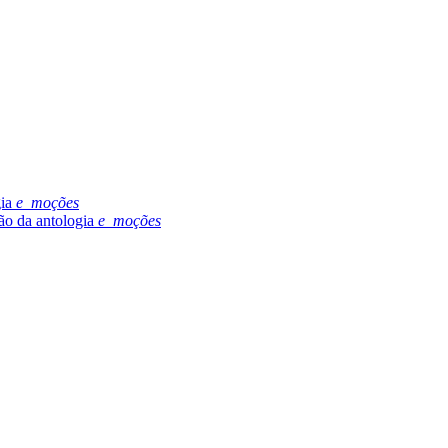
gia
e_moções
ão da antologia
e_moções