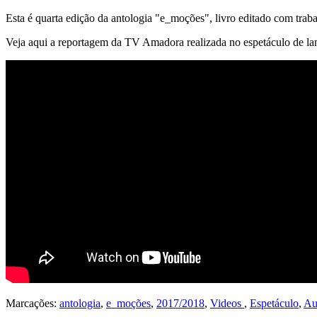
Esta é quarta edição da antologia "e_moções", livro editado com tra
Veja aqui a reportagem da TV Amadora realizada no espetáculo de la
Marcações:
antologia
,
e_moções
,
2017/2018
,
Videos
,
Espetáculo
,
Au