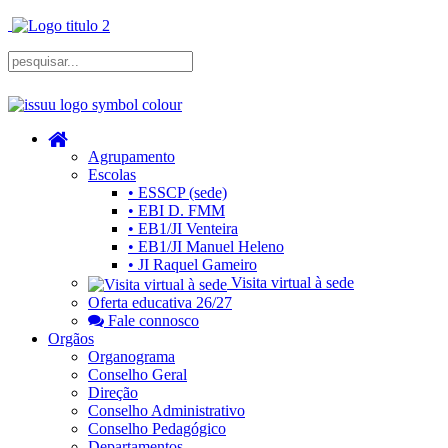
Agrupamento
Escolas
• ESSCP (sede)
• EBI D. FMM
• EB1/JI Venteira
• EB1/JI Manuel Heleno
• JI Raquel Gameiro
Visita virtual à sede
Oferta educativa 26/27
Fale connosco
Orgãos
Organograma
Conselho Geral
Direção
Conselho Administrativo
Conselho Pedagógico
Departamentos