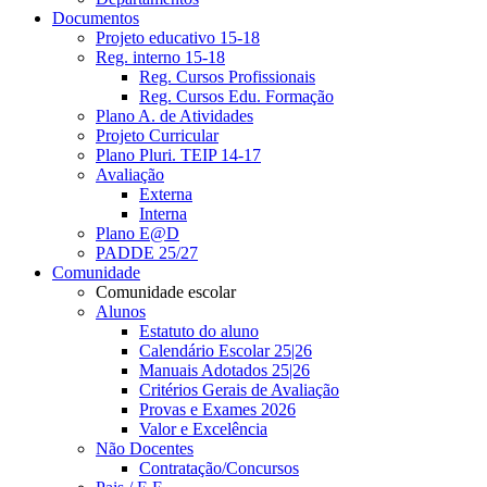
Documentos
Projeto educativo 15-18
Reg. interno 15-18
Reg. Cursos Profissionais
Reg. Cursos Edu. Formação
Plano A. de Atividades
Projeto Curricular
Plano Pluri. TEIP 14-17
Avaliação
Externa
Interna
Plano E@D
PADDE 25/27
Comunidade
Comunidade escolar
Alunos
Estatuto do aluno
Calendário Escolar 25|26
Manuais Adotados 25|26
Critérios Gerais de Avaliação
Provas e Exames 2026
Valor e Excelência
Não Docentes
Contratação/Concursos