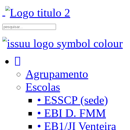
Agrupamento
Escolas
• ESSCP (sede)
• EBI D. FMM
• EB1/JI Venteira