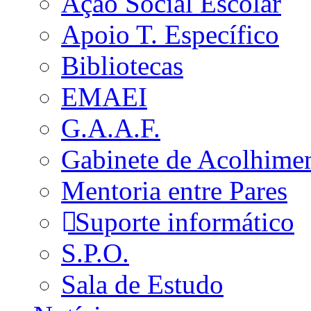
Ação Social Escolar
Apoio T. Específico
Bibliotecas
EMAEI
G.A.A.F.
Gabinete de Acolhime
Mentoria entre Pares
Suporte informático
S.P.O.
Sala de Estudo