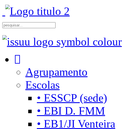
Agrupamento
Escolas
• ESSCP (sede)
• EBI D. FMM
• EB1/JI Venteira