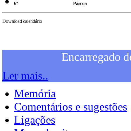
: de 2 a 10 de abril de 2026 >
6ª
Páscoa
Download calendário
Encarregado d
Ler mais..
Memória
Comentários e sugestões
Ligações