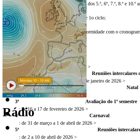
de 2026 para os alunos dos 5.º, 6º, 7.º, 8.º e 10.º 
12 de junho
de 2026 – Pré-escolar e 1o ciclo;
30 de junho
CEF e Cursos Profissionais em conformidade com o cronogra
Interrupções
: de 20 a 21 de novembro de 2025 >
1ª
Reuniões intercalares 
: de 22 de dezembro de 2025 a 2 de janeiro de 2026 >
2ª
Natal
: de 27 a 30 de janeiro de 2026 >
3ª
Avaliação do 1º semestre
Rádio
: de 16 a 17 de fevereiro de 2026 >
4ª
Carnaval
: de 31 de março a 1 de abril de 2026 >
5ª
Reuniões intercalar