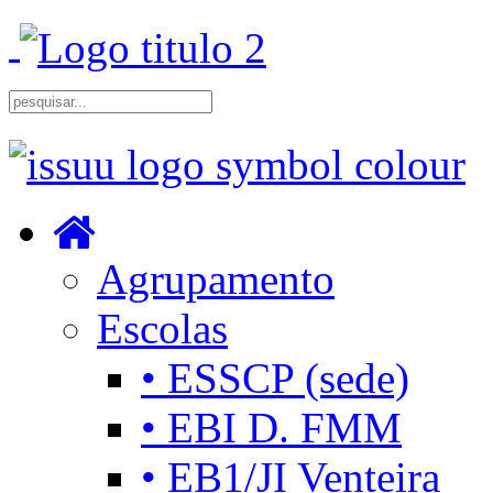
Agrupamento
Escolas
• ESSCP (sede)
• EBI D. FMM
• EB1/JI Venteira