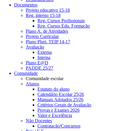
Documentos
Projeto educativo 15-18
Reg. interno 15-18
Reg. Cursos Profissionais
Reg. Cursos Edu. Formação
Plano A. de Atividades
Projeto Curricular
Plano Pluri. TEIP 14-17
Avaliação
Externa
Interna
Plano E@D
PADDE 25/27
Comunidade
Comunidade escolar
Alunos
Estatuto do aluno
Calendário Escolar 25|26
Manuais Adotados 25|26
Critérios Gerais de Avaliação
Provas e Exames 2026
Valor e Excelência
Não Docentes
Contratação/Concursos