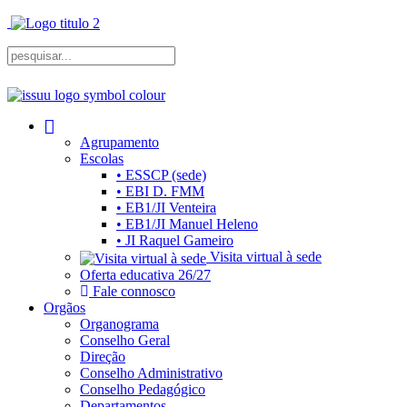
Agrupamento
Escolas
• ESSCP (sede)
• EBI D. FMM
• EB1/JI Venteira
• EB1/JI Manuel Heleno
• JI Raquel Gameiro
Visita virtual à sede
Oferta educativa 26/27
Fale connosco
Orgãos
Organograma
Conselho Geral
Direção
Conselho Administrativo
Conselho Pedagógico
Departamentos