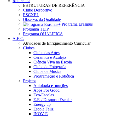
Referência
ESTRUTURAS DE REFERÊNCIA
Clube Desportivo
ESCXEL
Observa. da Qualidade
Programa Erasmus+
Programa TEIP
Programa QUALIFICA
A.E.C.
Atividades de Enriquecimento Curricular
Clubes
Clube das Artes
Cerâmica e Azulejo
Ciência Viva na Escola
Clube de Fotografia
Clube de Música
Programação e Robótica
Projetos
Antologia
e_moções
Apps For Good
Eco-Escolas
E.F. / Desporto Escolar
Energy up
Escola Feliz
INOV E