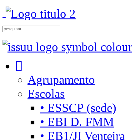
Agrupamento
Escolas
• ESSCP (sede)
• EBI D. FMM
• EB1/JI Venteira