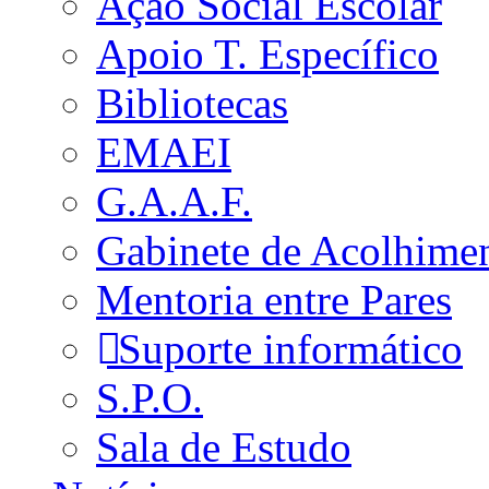
Ação Social Escolar
Apoio T. Específico
Bibliotecas
EMAEI
G.A.A.F.
Gabinete de Acolhime
Mentoria entre Pares
Suporte informático
S.P.O.
Sala de Estudo