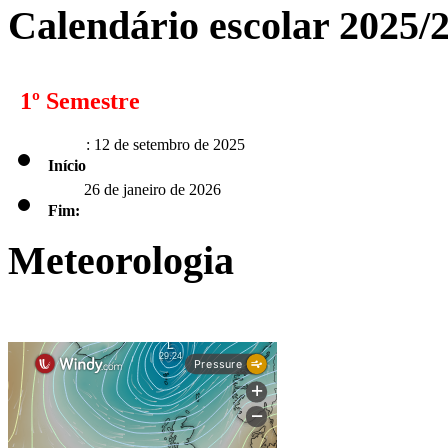
Calendário escolar 2025/
1º Semestre
: 12 de setembro de 2025
Início
26 de janeiro de 2026
Fim:
Meteorologia
2º Semestre
: 2 de fevereiro de 2026
Início
Fim:
de 2026 para os alunos dos 9.º, 11.º e 12.º anos;
5 de junho