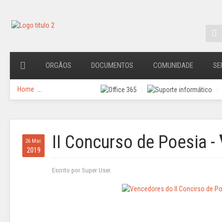
ORGÃOS
DOCUMENTOS
COMUNIDADE
SE
Home
...
II Concurso de Poesia -
26 Mar.
2019
Escrito por Super User.