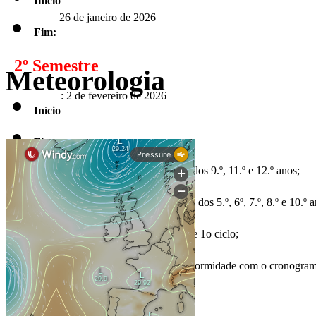
Início
26 de janeiro de 2026
Fim:
2º Semestre
Meteorologia
: 2 de fevereiro de 2026
Início
Fim:
de 2026 para os alunos dos 9.º, 11.º e 12.º anos;
5 de junho
de 2026 para os alunos dos 5.º, 6º, 7.º, 8.º e 10.º 
12 de junho
de 2026 – Pré-escolar e 1o ciclo;
30 de junho
CEF e Cursos Profissionais em conformidade com o cronogra
Interrupções