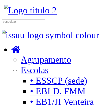
Agrupamento
Escolas
• ESSCP (sede)
• EBI D. FMM
• EB1/JI Venteira