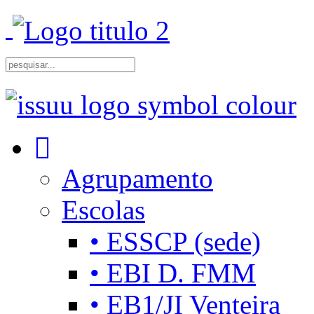
Agrupamento
Escolas
• ESSCP (sede)
• EBI D. FMM
• EB1/JI Venteira