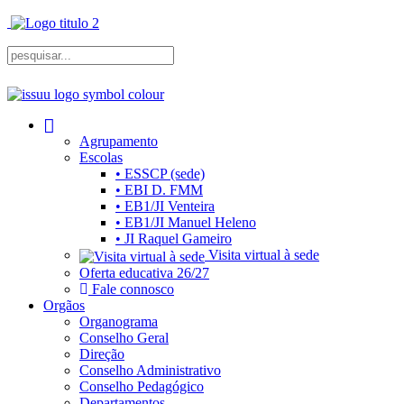
Agrupamento
Escolas
• ESSCP (sede)
• EBI D. FMM
• EB1/JI Venteira
• EB1/JI Manuel Heleno
• JI Raquel Gameiro
Visita virtual à sede
Oferta educativa 26/27
Fale connosco
Orgãos
Organograma
Conselho Geral
Direção
Conselho Administrativo
Conselho Pedagógico
Departamentos