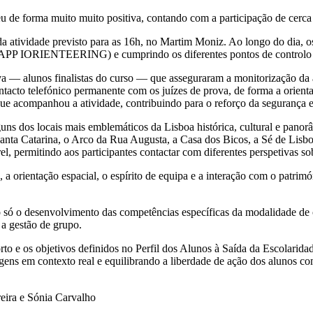
u de forma muito muito positiva, contando com a participação de cerc
 da atividade previsto para as 16h, no Martim Moniz. Ao longo do dia, 
 (APP IORIENTEERING) e cumprindo os diferentes pontos de controlo 
 — alunos finalistas do curso — que asseguraram a monitorização da a
cto telefónico permanente com os juízes de prova, de forma a orientar 
e acompanhou a atividade, contribuindo para o reforço da segurança e 
uns dos locais mais emblemáticos da Lisboa histórica, cultural e panor
ta Catarina, o Arco da Rua Augusta, a Casa dos Bicos, a Sé de Lisboa
 permitindo aos participantes contactar com diferentes perspetivas sobre
a orientação espacial, o espírito de equipa e a interação com o patrimón
 só o desenvolvimento das competências específicas da modalidade de
 a gestão de grupo.
 e os objetivos definidos no Perfil dos Alunos à Saída da Escolaridade
agens em contexto real e equilibrando a liberdade de ação dos alunos
eira e Sónia Carvalho