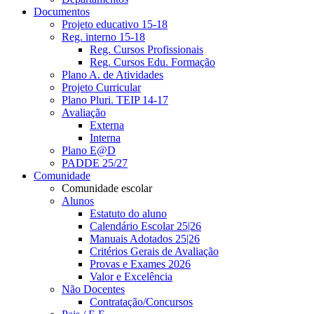
Documentos
Projeto educativo 15-18
Reg. interno 15-18
Reg. Cursos Profissionais
Reg. Cursos Edu. Formação
Plano A. de Atividades
Projeto Curricular
Plano Pluri. TEIP 14-17
Avaliação
Externa
Interna
Plano E@D
PADDE 25/27
Comunidade
Comunidade escolar
Alunos
Estatuto do aluno
Calendário Escolar 25|26
Manuais Adotados 25|26
Critérios Gerais de Avaliação
Provas e Exames 2026
Valor e Excelência
Não Docentes
Contratação/Concursos