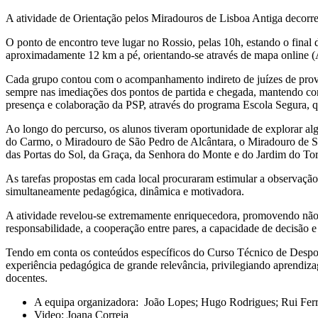
A atividade de Orientação pelos Miradouros de Lisboa Antiga decorre
O ponto de encontro teve lugar no Rossio, pelas 10h, estando o final
aproximadamente 12 km a pé, orientando-se através de mapa online
Cada grupo contou com o acompanhamento indireto de juízes de prova
sempre nas imediações dos pontos de partida e chegada, mantendo conta
presença e colaboração da PSP, através do programa Escola Segura, qu
Ao longo do percurso, os alunos tiveram oportunidade de explorar alg
do Carmo, o Miradouro de São Pedro de Alcântara, o Miradouro de San
das Portas do Sol, da Graça, da Senhora do Monte e do Jardim do Torel,
As tarefas propostas em cada local procuraram estimular a observação, 
simultaneamente pedagógica, dinâmica e motivadora.
A atividade revelou-se extremamente enriquecedora, promovendo não
responsabilidade, a cooperação entre pares, a capacidade de decisão e
Tendo em conta os conteúdos específicos do Curso Técnico de Desporto
experiência pedagógica de grande relevância, privilegiando aprendiz
docentes.
A equipa organizadora: João Lopes; Hugo Rodrigues; Rui Ferr
Video: Joana Correia