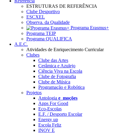
Referência
ESTRUTURAS DE REFERÊNCIA
Clube Desportivo
ESCXEL
Observa. da Qualidade
Programa Erasmus+
Programa TEIP
Programa QUALIFICA
A.E.C.
Atividades de Enriquecimento Curricular
Clubes
Clube das Artes
Cerâmica e Azulejo
Ciência Viva na Escola
Clube de Fotografia
Clube de Música
Programação e Robótica
Projetos
Antologia
e_moções
Apps For Good
Eco-Escolas
E.F. / Desporto Escolar
Energy up
Escola Feliz
INOV E