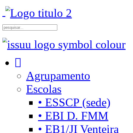
Agrupamento
Escolas
• ESSCP (sede)
• EBI D. FMM
• EB1/JI Venteira