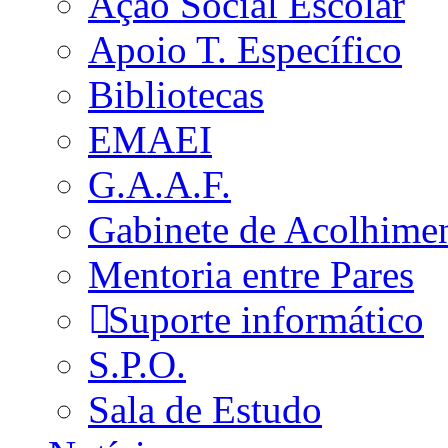
Ação Social Escolar
Apoio T. Específico
Bibliotecas
EMAEI
G.A.A.F.
Gabinete de Acolhime
Mentoria entre Pares
Suporte informático
S.P.O.
Sala de Estudo