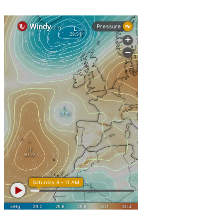
: 2 de fevereiro de 2026
Início
Fim:
de 2026 para os alunos dos 9.º, 11.º e 12.º anos;
5 de junho
de 2026 para os alunos dos 5.º, 6º, 7.º, 8.º e 10.º 
12 de junho
de 2026 – Pré-escolar e 1o ciclo;
30 de junho
CEF e Cursos Profissionais em conformidade com o cronogra
Interrupções
: de 20 a 21 de novembro de 2025 >
1ª
Reuniões intercalares 
Encarregad
: de 22 de dezembro de 2025 a 2 de janeiro de 2026 >
2ª
Natal
: de 27 a 30 de janeiro de 2026 >