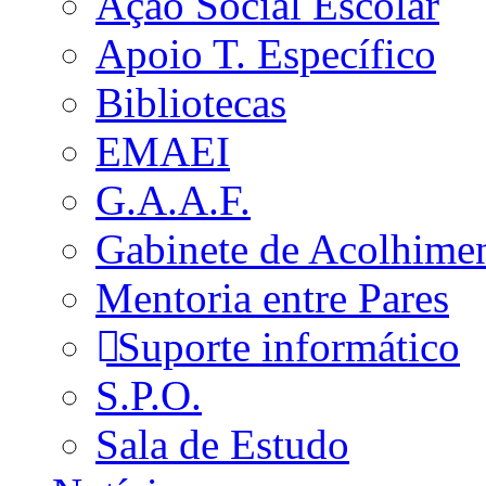
Ação Social Escolar
Apoio T. Específico
Bibliotecas
EMAEI
G.A.A.F.
Gabinete de Acolhime
Mentoria entre Pares
Suporte informático
S.P.O.
Sala de Estudo