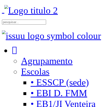
Agrupamento
Escolas
• ESSCP (sede)
• EBI D. FMM
• EB1/JI Venteira