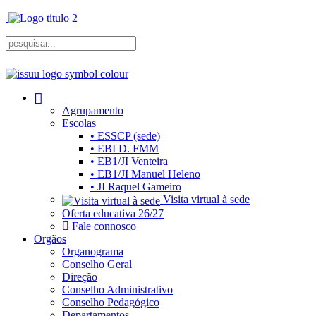
Agrupamento
Escolas
• ESSCP (sede)
• EBI D. FMM
• EB1/JI Venteira
• EB1/JI Manuel Heleno
• JI Raquel Gameiro
Visita virtual à sede
Oferta educativa 26/27
Fale connosco
Orgãos
Organograma
Conselho Geral
Direção
Conselho Administrativo
Conselho Pedagógico
Departamentos