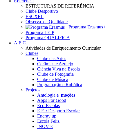
Referência
ESTRUTURAS DE REFERÊNCIA
Clube Desportivo
ESCXEL
Observa. da Qualidade
Programa Erasmus+
Programa TEIP
Programa QUALIFICA
A.E.C.
Atividades de Enriquecimento Curricular
Clubes
Clube das Artes
Cerâmica e Azulejo
Ciência Viva na Escola
Clube de Fotografia
Clube de Música
Programação e Robótica
Projetos
Antologia
e_moções
Apps For Good
Eco-Escolas
E.F. / Desporto Escolar
Energy up
Escola Feliz
INOV E