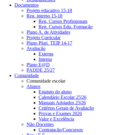
Documentos
Projeto educativo 15-18
Reg. interno 15-18
Reg. Cursos Profissionais
Reg. Cursos Edu. Formação
Plano A. de Atividades
Projeto Curricular
Plano Pluri. TEIP 14-17
Avaliação
Externa
Interna
Plano E@D
PADDE 25/27
Comunidade
Comunidade escolar
Alunos
Estatuto do aluno
Calendário Escolar 25|26
Manuais Adotados 25|26
Critérios Gerais de Avaliação
Provas e Exames 2026
Valor e Excelência
Não Docentes
Contratação/Concursos